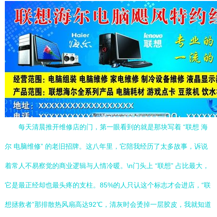
每天清晨推开维修店的门，第一眼看到的就是那块写着 “联想 海
尔 电脑维修” 的老旧招牌。这八年里，它陪我经历了太多故事，诉说
着常人不易察觉的商业逻辑与人情冷暖。\n门头上 “联想” 占比最大，
它是最正经却也最头疼的支柱。85%的人只认这个标志才会进店，“联
想拯救者”那排散热风扇高达92℃，清灰时会烫掉一层胶皮，我就知道